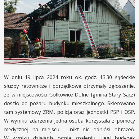
INNE SŁUŻBY
MIASTO I POWIAT
KONTAKT
W dniu 19 lipca 2024 roku ok. godz. 13:30 sądeckie
służby ratownicze i porządkowe otrzymały zgłoszenie,
że w miejscowości Gołkowice Dolne (gmina Stary Sącz)
doszło do pożaru budynku mieszkalnego. Skierowano
tam systemowy ZRM, policja oraz jednostki PSP i OSP.
W wyniku zdarzenia jedna osoba korzystała z pomocy
medycznej na miejscu – nikt nie odniósł obrażeń.
W wyniku działania ognia spaleniu uległ budynek