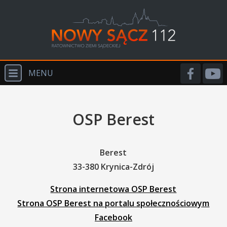
MENU
START
OSP Berest
O NAS
WYDARZENIA
Berest
PSP
33-380 Krynica-Zdrój
OSP
Strona internetowa OSP Berest
PRM
Strona OSP Berest na portalu społecznościowym
Facebook
POLICJA