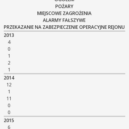
POŻARY
MIEJSCOWE ZAGROŻENIA
ALARMY FAŁSZYWE
PRZEKAZANIE NA ZABEZPIECZENIE OPERACYJNE REJONU
2013
4
0
1
2
1
2014
12
1
11
0
0
2015
6