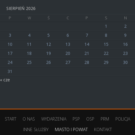
SIERPIEŃ 2026
P
W
Ś
C
P
S
N
1
2
3
4
5
6
7
8
9
10
11
12
13
14
15
16
17
18
19
20
21
22
23
24
25
26
27
28
29
30
31
« cze
START
O NAS
WYDARZENIA
PSP
OSP
PRM
POLICJA
INNE SŁUŻBY
MIASTO I POWIAT
KONTAKT