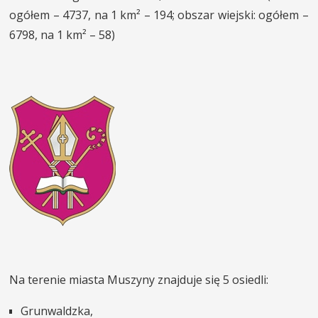
ogółem – 4737, na 1 km² – 194; obszar wiejski: ogółem –
INNE SŁUŻBY
6798, na 1 km² – 58)
MIASTO I POWIAT
KONTAKT
Na terenie miasta Muszyny znajduje się 5 osiedli:
Grunwaldzka,