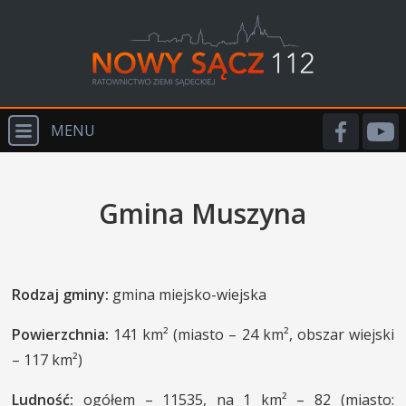
MENU
START
Gmina Muszyna
O NAS
WYDARZENIA
PSP
Rodzaj gminy:
gmina miejsko-wiejska
OSP
Powierzchnia:
141 km² (miasto – 24 km², obszar wiejski
– 117 km²)
PRM
POLICJA
Ludność:
ogółem – 11535, na 1 km² – 82 (miasto: