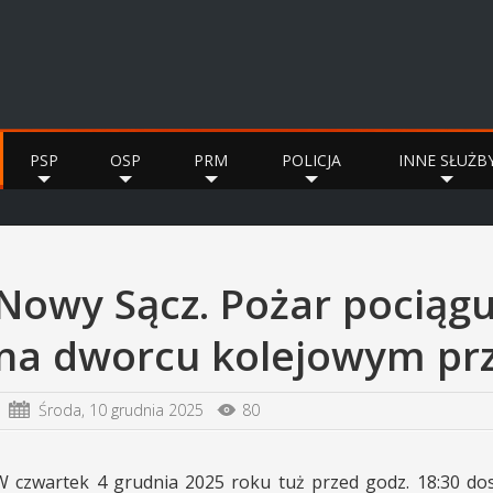
PSP
OSP
PRM
POLICJA
INNE SŁUŻB
Nowy Sącz. Pożar pociąg
na dworcu kolejowym przy
Środa,
10 grudnia 2025
80
W czwartek 4 grudnia 2025 roku tuż przed godz. 18:30 do