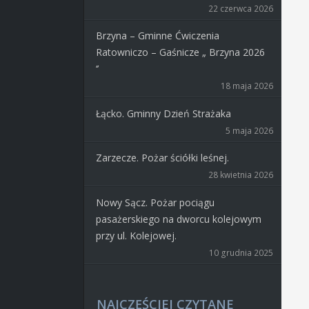
22 czerwca 2026
Brzyna – Gminne Ćwiczenia
Ratowniczo – Gaśnicze „ Brzyna 2026
‘’
18 maja 2026
Łącko. Gminny Dzień Strażaka
5 maja 2026
Zarzecze. Pożar ściółki leśnej.
28 kwietnia 2026
Nowy Sącz. Pożar pociągu
pasażerskiego na dworcu kolejowym
przy ul. Kolejowej.
10 grudnia 2025
NAJCZĘŚCIEJ CZYTANE