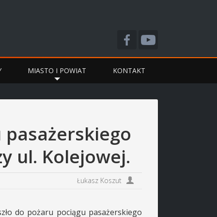
Y
MIASTO I POWIAT
KONTAKT
u pasażerskiego
 ul. Kolejowej.
Łukasz Koszut
szło do pożaru pociągu pasażerskiego