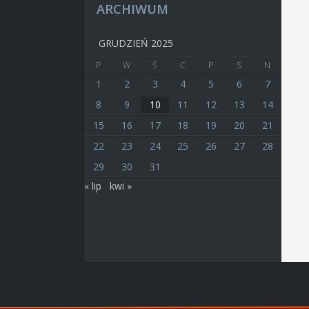
ARCHIWUM
GRUDZIEŃ 2025
P
W
Ś
C
P
S
N
1
2
3
4
5
6
7
8
9
10
11
12
13
14
15
16
17
18
19
20
21
22
23
24
25
26
27
28
29
30
31
« lip
kwi »