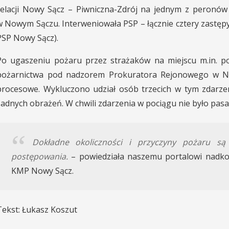
relacji Nowy Sącz – Piwniczna-Zdrój na jednym z peronów
w Nowym Sączu. Interweniowała PSP – łącznie cztery zastępy
PSP Nowy Sącz).
Po ugaszeniu pożaru przez strażaków na miejscu m.in. po
pożarnictwa pod nadzorem Prokuratora Rejonowego w No
procesowe. Wykluczono udział osób trzecich w tym zdarze
żadnych obrażeń. W chwili zdarzenia w pociągu nie było pas
Dokładne okoliczności i przyczyny pożaru s
postępowania.
– powiedziała naszemu portalowi nadkom
KMP Nowy Sącz.
Tekst: Łukasz Koszut