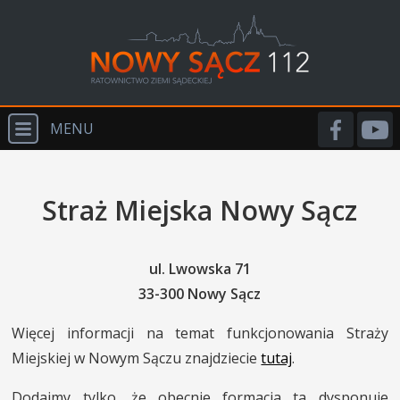
MENU
START
Straż Miejska Nowy Sącz
O NAS
WYDARZENIA
ul. Lwowska 71
PSP
33-300 Nowy Sącz
OSP
Więcej informacji na temat funkcjonowania Straży
PRM
Miejskiej w Nowym Sączu znajdziecie
tutaj
.
POLICJA
Dodajmy tylko, że obecnie formacja ta dysponuje