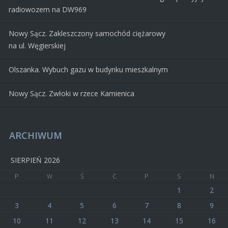
radiowozem na DW969
Nowy Sącz. Zakleszczony samochód ciężarowy
na ul. Węgierskiej
Olszanka. Wybuch gazu w budynku mieszkalnym
Nowy Sącz. Zwłoki w rzece Kamienica
ARCHIWUM
SIERPIEŃ 2026
P
W
Ś
C
P
S
N
1
2
3
4
5
6
7
8
9
10
11
12
13
14
15
16