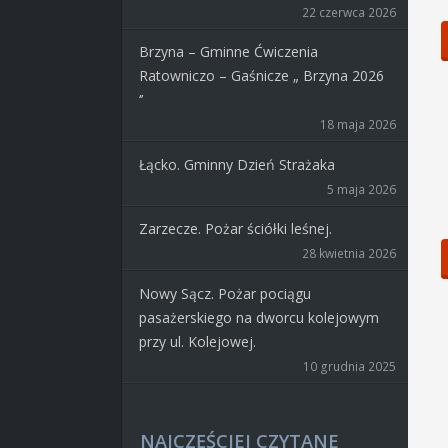
22 czerwca 2026
Brzyna – Gminne Ćwiczenia
Ratowniczo – Gaśnicze „ Brzyna 2026
‘’
18 maja 2026
Łącko. Gminny Dzień Strażaka
5 maja 2026
Zarzecze. Pożar ściółki leśnej.
28 kwietnia 2026
Nowy Sącz. Pożar pociągu
pasażerskiego na dworcu kolejowym
przy ul. Kolejowej.
10 grudnia 2025
NAJCZĘŚCIEJ CZYTANE