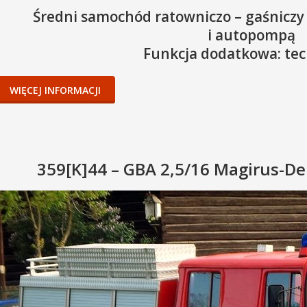
Średni samochód ratowniczo – gaśniczy
i autopompą
Funkcja dodatkowa: te
WIĘCEJ INFORMACJI
359[K]44 – GBA 2,5/16 Magirus-D
Numer operacyjny:
Kryptonim radiowy:
Oznaczenie:
Rok produkcji podwozia:
Rodzaj paliwa: