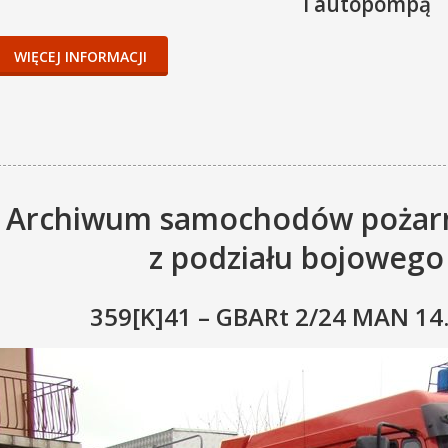
i autopompą
WIĘCEJ INFORMACJI
03.01.2013:
.
2014:
2015:
2016:
Archiwum samochodów pożarn
2017:
z podziału bojowego
2018:
02.09.2019:
359[K]41 – GBARt 2/24 MAN 1
21.09.2020:
2021:
2022:
2023:
16.06.2024: