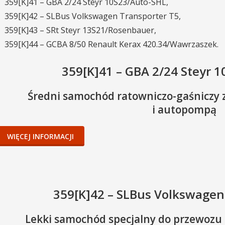
359[K]41 – GBA 2/24 Steyr 10S23/Auto-SHL,
359[K]42 – SLBus Volkswagen Transporter T5,
359[K]43 – SRt Steyr 13S21/Rosenbauer,
359[K]44 – GCBA 8/50 Renault Kerax 420.34/Wawrzaszek.
359[K]41 – GBA 2/24 Steyr 
Średni samochód ratowniczo-gaśniczy 
i autopompą
WIĘCEJ INFORMACJI
359[K]42 – SLBus Volkswagen
Numer operacyjny:
MIEJSCOWE
Kryptonim radiowy:
ROK
OGÓŁEM
POŻARY
ZAGROŻENIA
Lekki samochód specjalny do przewozu
Oznaczenie pożarnicze: