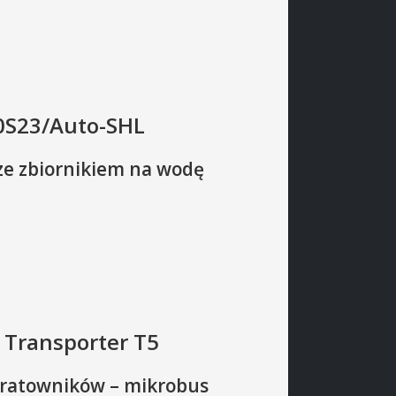
10S23/Auto-SHL
ze zbiornikiem na wodę
 Transporter T5
PRZEKAZANIE
ALARMY
NA ZABEZPIECZENIE
FAŁSZYWE
OPERACYJNE
 ratowników – mikrobus