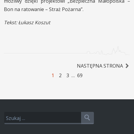
możliwy dzięki projektowi „Bezpieczna Małopolska –
Bon na ratowanie – Straż Pożarna”.
Tekst: Łukasz Koszut
NASTĘPNA STRONA
1
2
3
…
69