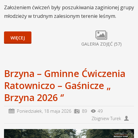
Założeniem ćwiczeń były poszukiwania zaginionej grupy
młodzieży w trudnym zalesionym terenie leśnym
.
WIĘCEJ
GALERIA ZDJĘĆ (57)
Brzyna – Gminne Ćwiczenia
Ratowniczo – Gaśnicze „
Brzyna 2026 ‘’
Poniedziałek,
18 maja 2026
89
49
Zbigniew Turek