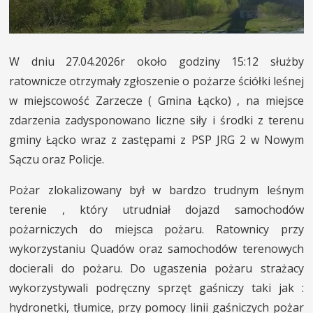
W dniu 27.04.2026r około godziny 15:12 służby
ratownicze otrzymały zgłoszenie o pożarze ściółki leśnej
w miejscowość Zarzecze ( Gmina Łącko) , na miejsce
zdarzenia zadysponowano liczne siły i środki z terenu
gminy Łącko wraz z zastępami z PSP JRG 2 w Nowym
Sączu oraz Policje.
Pożar zlokalizowany był w bardzo trudnym leśnym
terenie , który utrudniał dojazd samochodów
pożarniczych do miejsca pożaru. Ratownicy przy
wykorzystaniu Quadów oraz samochodów terenowych
docierali do pożaru. Do ugaszenia pożaru strażacy
wykorzystywali podręczny sprzęt gaśniczy taki jak :
hydronetki, tłumice, przy pomocy linii gaśniczych pożar