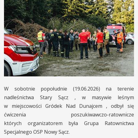
INNE SŁUŻBY
MIASTO I POWIAT
KONTAKT
W sobotnie popołudnie (19.06.2026) na terenie
nadleśnictwa Stary Sącz , w masywie leśnym
w miejscowości Gródek Nad Dunajcem , odbył się
ćwiczenia poszukiwawczo-ratownicze
których organizatorem była Grupa Ratownictwa
Specjalnego OSP Nowy Sącz.