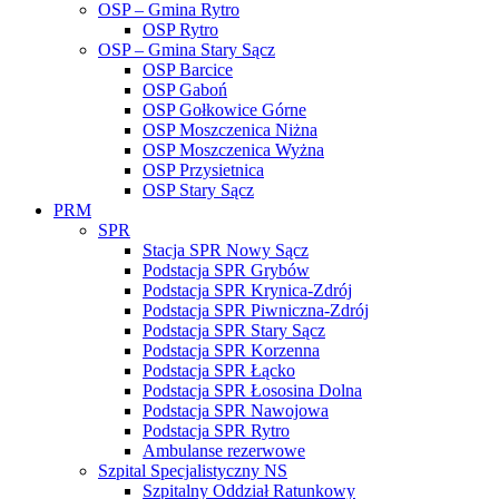
OSP – Gmina Rytro
OSP Rytro
OSP – Gmina Stary Sącz
OSP Barcice
OSP Gaboń
OSP Gołkowice Górne
OSP Moszczenica Niżna
OSP Moszczenica Wyżna
OSP Przysietnica
OSP Stary Sącz
PRM
SPR
Stacja SPR Nowy Sącz
Podstacja SPR Grybów
Podstacja SPR Krynica-Zdrój
Podstacja SPR Piwniczna-Zdrój
Podstacja SPR Stary Sącz
Podstacja SPR Korzenna
Podstacja SPR Łącko
Podstacja SPR Łososina Dolna
Podstacja SPR Nawojowa
Podstacja SPR Rytro
Ambulanse rezerwowe
Szpital Specjalistyczny NS
Szpitalny Oddział Ratunkowy