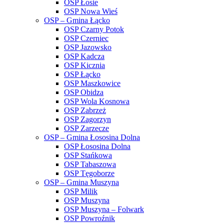
OSP Łosie
OSP Nowa Wieś
OSP – Gmina Łącko
OSP Czarny Potok
OSP Czerniec
OSP Jazowsko
OSP Kadcza
OSP Kicznia
OSP Łącko
OSP Maszkowice
OSP Obidza
OSP Wola Kosnowa
OSP Zabrzeż
OSP Zagorzyn
OSP Zarzecze
OSP – Gmina Łososina Dolna
OSP Łososina Dolna
OSP Stańkowa
OSP Tabaszowa
OSP Tęgoborze
OSP – Gmina Muszyna
OSP Milik
OSP Muszyna
OSP Muszyna – Folwark
OSP Powroźnik