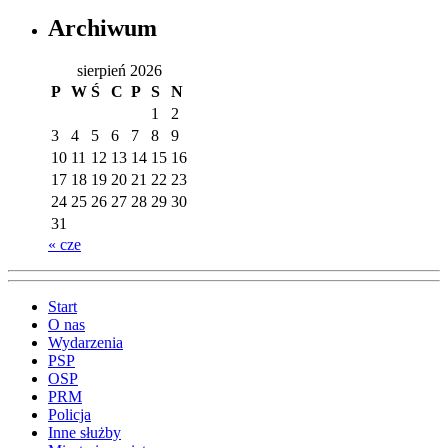
Archiwum
sierpień 2026
P
W
Ś
C
P
S
N
1
2
3
4
5
6
7
8
9
10
11
12
13
14
15
16
17
18
19
20
21
22
23
24
25
26
27
28
29
30
31
« cze
Start
O nas
Wydarzenia
PSP
OSP
PRM
Policja
Inne służby