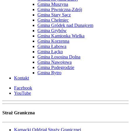
Gmina Muszyna
Gmina Piwniczna-Zdrój
Gmina Stary Sącz
Gmina Chełmiec
Gmina Gródek nad Dunajcem
Gmina Grybów
Gmina Kamionka Wielka
Gmina Korzenna
Gmina Łabowa
Gmina Łącko
Gmina Łososina Dolna
Gmina Nawojowa
Gmina Podegrodzie
Gmina Rytro
Kontakt
Facebook
YouTube
Straż Graniczna
Karpacki Oddział Straży Granicznej