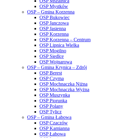
OSP Mszalnica
OSP Mystków
OSP – Gmina Korzenna
OSP Bukowiec
OSP Janczowa
OSP Jasienna
OSP Korzenna
OSP Korzenna – Centrum
OSP Lipnica Wielka
OSP Mogilno
OSP Siedlce
OSP Wojnarowa
OSP – Gmina Krynica – Zdrój
OSP Berest
OSP Czyrna
OSP Mochnaczka Niżna
OSP Mochnaczka Wyżna
OSP Muszynka
OSP Piorunka
OSP Polany
OSP Tylicz
OSP – Gmina Łabowa
OSP Czaczów
OSP Kamianna
OSP Łabowa