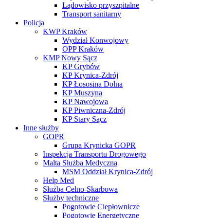
Lądowisko przyszpitalne
Transport sanitarny
Policja
KWP Kraków
Wydział Konwojowy
OPP Kraków
KMP Nowy Sącz
KP Grybów
KP Krynica-Zdrój
KP Łososina Dolna
KP Muszyna
KP Nawojowa
KP Piwniczna-Zdrój
KP Stary Sącz
Inne służby
GOPR
Grupa Krynicka GOPR
Inspekcja Transportu Drogowego
Malta Służba Medyczna
MSM Oddział Krynica-Zdrój
Help Med
Służba Celno-Skarbowa
Służby techniczne
Pogotowie Ciepłownicze
Pogotowie Energetyczne