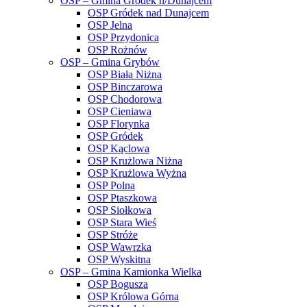
OSP – Gmina Gródek n/Dunajcem
OSP Gródek nad Dunajcem
OSP Jelna
OSP Przydonica
OSP Rożnów
OSP – Gmina Grybów
OSP Biała Niżna
OSP Binczarowa
OSP Chodorowa
OSP Cieniawa
OSP Florynka
OSP Gródek
OSP Kąclowa
OSP Krużlowa Niżna
OSP Krużlowa Wyżna
OSP Polna
OSP Ptaszkowa
OSP Siołkowa
OSP Stara Wieś
OSP Stróże
OSP Wawrzka
OSP Wyskitna
OSP – Gmina Kamionka Wielka
OSP Bogusza
OSP Królowa Górna