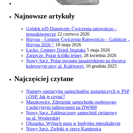
Najnowsze artykuły
Gródek n/D Dunajcem. Ćwiczenia ratowniczo –
poszukiwawcze
22 czerwca 2026
Brzyna – Gminne Ćwiczenia Ratowniczo – Gaśnicze „
Brzyna 2026 ‘’
18 maja 2026
Łącko. Gminny Dzień Strażaka
5 maja 2026
Zarzecze. Pożar ściółki leśnej.
28 kwietnia 2026
Nowy Sącz. Pożar pociągu pasażerskiego na dworcu
kolejowym przy ul. Kolejowej.
10 grudnia 2025
Najczęściej czytane
Numery operacyjne samochodów pożarniczych w PSP
i OSP. Jak je czytać?
Maszkowice. Zderzenie samochodu osobowego
z policyjnym radiowozem na DW969
Nowy Sącz. Zakleszczony samochód ciężarowy
na ul. Węgierskiej
Olszanka. Wybuch gazu w budynku mieszkalnym
Nowy Sącz. Zwłoki w rzece Kamienica