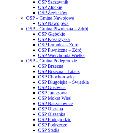
OSP Szczawnik
OSP Złockie
OSP Żegiestów
OSP – Gmina Nawojowa
OSP Nawojowa
OSP – Gmina Piwniczna – Zdrój
OSP Głębokie
OSP Kosarzyska
OSP Łomnica – Zdrój
OSP Piwniczna – Zdrój
OSP Wierchomla Wielka
OSP – Gmina Podegrodzie
OSP Brzezna
OSP Brzezna – Litacz
OSP Chochorowice
OSP Długołęka – Świerkla
OSP Gostwica
OSP Juraszowa
OSP Mokra Wieś
OSP Naszacowice
OSP Olszana
OSP Olszanka
OSP Podegrodzie
OSP Podrzecze
OSP Stadła