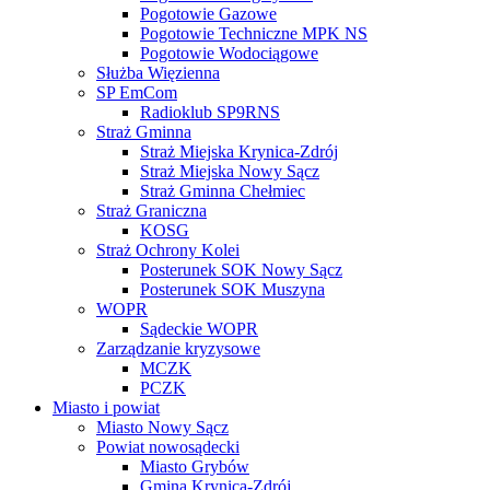
Pogotowie Gazowe
Pogotowie Techniczne MPK NS
Pogotowie Wodociągowe
Służba Więzienna
SP EmCom
Radioklub SP9RNS
Straż Gminna
Straż Miejska Krynica-Zdrój
Straż Miejska Nowy Sącz
Straż Gminna Chełmiec
Straż Graniczna
KOSG
Straż Ochrony Kolei
Posterunek SOK Nowy Sącz
Posterunek SOK Muszyna
WOPR
Sądeckie WOPR
Zarządzanie kryzysowe
MCZK
PCZK
Miasto i powiat
Miasto Nowy Sącz
Powiat nowosądecki
Miasto Grybów
Gmina Krynica-Zdrój