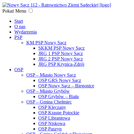
Pokaż
Menu
Start
O nas
Wydarzenia
PSP
KM PSP Nowy Sącz
SKKM PSP Nowy Sącz
JRG 1 PSP Nowy Sącz
JRG 2 PSP Nowy Sącz
JRG PSP Krynica-Zdrój
OSP
OSP – Miasto Nowy Sącz
OSP GRS Nowy Sącz
OSP Nowy Sącz – Biegonice
OSP – Miasto Grybów
OSP Grybów – Biała
OSP – Gmina Chełmiec
OSP Klęczany
OSP Krasne Potockie
OSP Librantowa
OSP Niskowa
OSP Paszyn