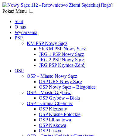
Pokaż
Menu
Start
O nas
Wydarzenia
PSP
KM PSP Nowy Sącz
SKKM PSP Nowy Sącz
JRG 1 PSP Nowy Sącz
JRG 2 PSP Nowy Sącz
JRG PSP Krynica-Zdrój
OSP
OSP – Miasto Nowy Sącz
OSP GRS Nowy Sącz
OSP Nowy Sącz – Biegonice
OSP – Miasto Grybów
OSP Grybów – Biała
OSP – Gmina Chełmiec
OSP Klęczany
OSP Krasne Potockie
OSP Librantowa
OSP Niskowa
OSP Paszyn