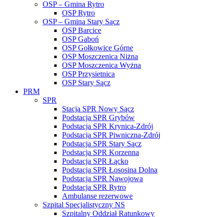
OSP – Gmina Rytro
OSP Rytro
OSP – Gmina Stary Sącz
OSP Barcice
OSP Gaboń
OSP Gołkowice Górne
OSP Moszczenica Niżna
OSP Moszczenica Wyżna
OSP Przysietnica
OSP Stary Sącz
PRM
SPR
Stacja SPR Nowy Sącz
Podstacja SPR Grybów
Podstacja SPR Krynica-Zdrój
Podstacja SPR Piwniczna-Zdrój
Podstacja SPR Stary Sącz
Podstacja SPR Korzenna
Podstacja SPR Łącko
Podstacja SPR Łososina Dolna
Podstacja SPR Nawojowa
Podstacja SPR Rytro
Ambulanse rezerwowe
Szpital Specjalistyczny NS
Szpitalny Oddział Ratunkowy