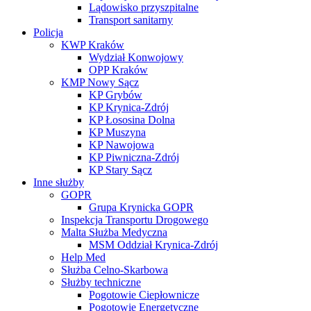
Lądowisko przyszpitalne
Transport sanitarny
Policja
KWP Kraków
Wydział Konwojowy
OPP Kraków
KMP Nowy Sącz
KP Grybów
KP Krynica-Zdrój
KP Łososina Dolna
KP Muszyna
KP Nawojowa
KP Piwniczna-Zdrój
KP Stary Sącz
Inne służby
GOPR
Grupa Krynicka GOPR
Inspekcja Transportu Drogowego
Malta Służba Medyczna
MSM Oddział Krynica-Zdrój
Help Med
Służba Celno-Skarbowa
Służby techniczne
Pogotowie Ciepłownicze
Pogotowie Energetyczne