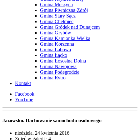
Gmina Muszyna
Gmina Piwniczna-Zdrój
Gmina Stary Sącz
Gmina Chełmiec
Gmina Gródek nad Dunajcem
Gmina Grybów
Gmina Kamionka Wielka
Gmina Korzenna
Gmina Łabowa
Gmina Łącko
Gmina Łososina Dolna
Gmina Nawojowa
Gmina Podegrodzie
Gmina Rytro
Kontakt
Facebook
YouTube
Jazowsko. Dachowanie samochodu osobowego
niedziela,
24 kwietnia 2016
Zdjęć w galerii :
4