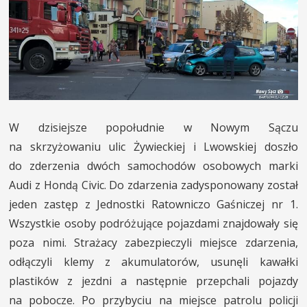
INNE SŁUŻBY
MIASTO I POWIAT
KONTAKT
W dzisiejsze popołudnie w Nowym Sączu
na skrzyżowaniu ulic Żywieckiej i Lwowskiej doszło
do zderzenia dwóch samochodów osobowych marki
Audi z Hondą Civic. Do zdarzenia zadysponowany został
jeden zastęp z Jednostki Ratowniczo Gaśniczej nr 1.
Wszystkie osoby podróżujące pojazdami znajdowały się
poza nimi. Strażacy zabezpieczyli miejsce zdarzenia,
odłączyli klemy z akumulatorów, usunęli kawałki
plastików z jezdni a następnie przepchali pojazdy
na pobocze. Po przybyciu na miejsce patrolu policji